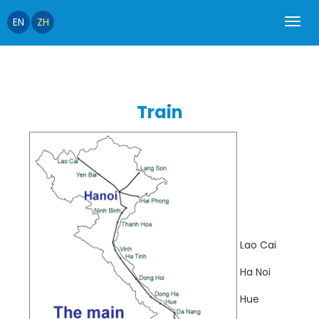
EN
ZH
Train
Lao Cai
Ha Noi
Hue