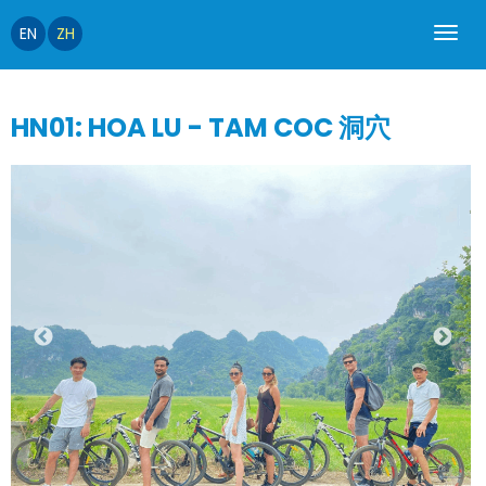
EN
ZH
HN01: HOA LU - TAM COC 洞穴