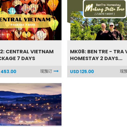
2: CENTRAL VIETNAM
MK08: BEN TRE - TRA 
CKAGE 7 DAYS
HOMESTAY 2 DAYS...
现预订
现
 453.00
USD 125.00