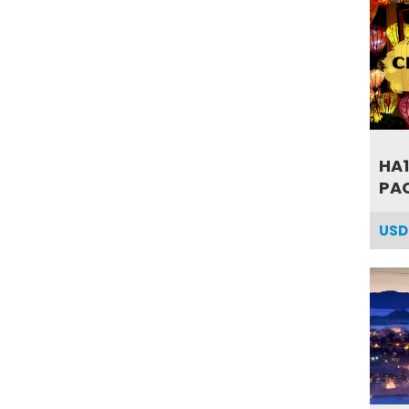
HA1
PA
USD