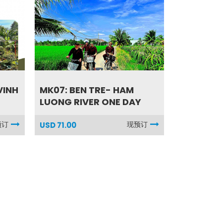
VINH
MK07: BEN TRE- HAM
LUONG RIVER ONE DAY
预订
现预订
USD 71.00