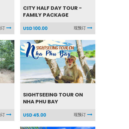
CITY HALF DAY TOUR -
FAMILY PACKAGE
预订
现预订
USD 100.00
SIGHTSEEING TOUR ON
NHA PHU BAY
预订
现预订
USD 45.00