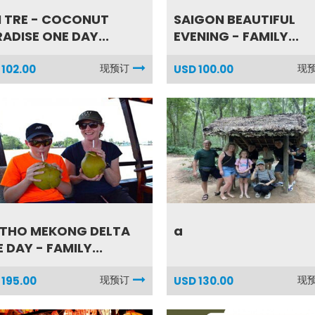
 TRE - COCONUT
SAIGON BEAUTIFUL
ADISE ONE DAY...
EVENING - FAMILY...
现预订
现
 102.00
USD 100.00
 THO MEKONG DELTA
a
 DAY - FAMILY...
现预订
现
 195.00
USD 130.00