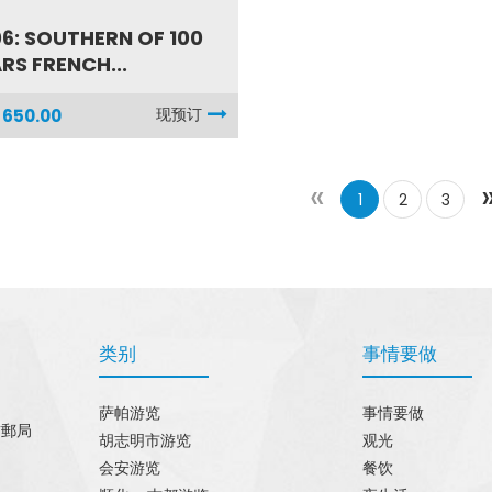
6: SOUTHERN OF 100
RS FRENCH...
现预订
 650.00
«
1
2
3
类别
事情要做
萨帕游览
事情要做
貢郵局
胡志明市游览
观光
会安游览
餐饮