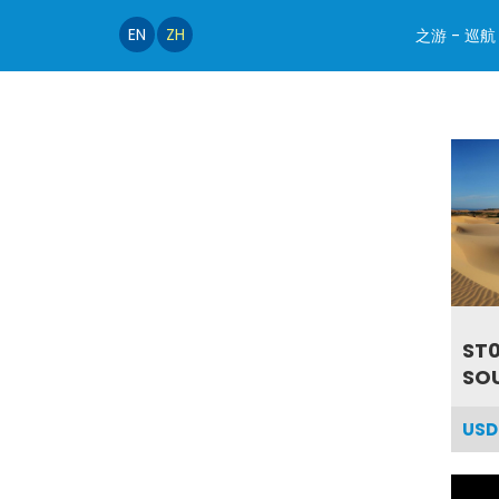
EN
ZH
之游 - 巡航
ST0
SOU
USD