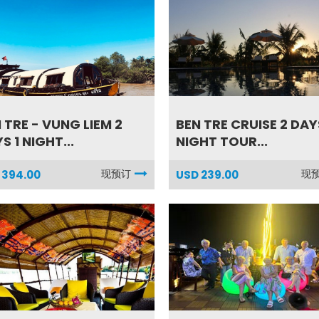
 TRE - VUNG LIEM 2
BEN TRE CRUISE 2 DAY
S 1 NIGHT...
NIGHT TOUR...
现预订
现
 394.00
USD 239.00