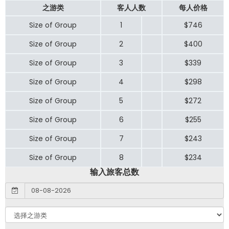
之游类
客人人数
每人价格
Size of Group
1
$746
Size of Group
2
$400
Size of Group
3
$339
Size of Group
4
$298
Size of Group
5
$272
Size of Group
6
$255
Size of Group
7
$243
Size of Group
8
$234
输入旅客总数