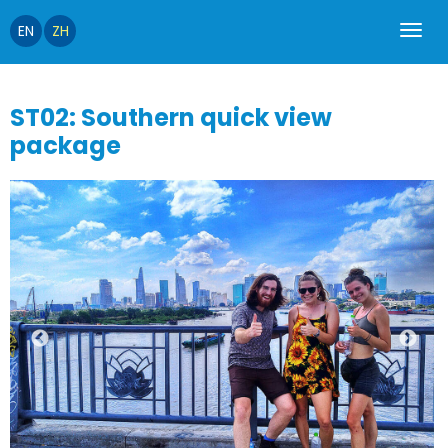
EN
ZH
ST02: Southern quick view
package