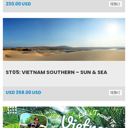
230.00 USD
现预订
ST05: VIETNAM SOUTHERN – SUN & SEA
USD
358.00 USD
现预订