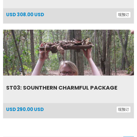
USD
308.00 USD
现预订
ST03: SOUNTHERN CHARMFUL PACKAGE
USD
290.00 USD
现预订