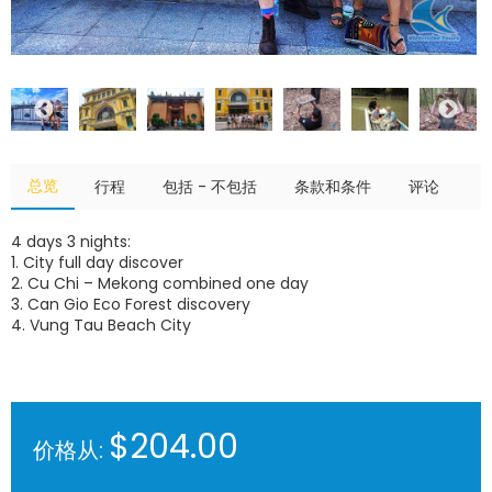
总览
行程
包括 - 不包括
条款和条件
评论
4 days 3 nights:
1. City full day discover
2. Cu Chi – Mekong combined one day
3. Can Gio Eco Forest discovery
4. Vung Tau Beach City
$204.00
价格从: